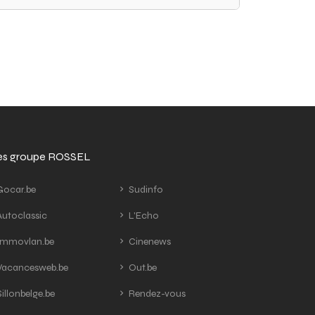
tes groupe ROSSEL
ocar.be
Sudinfo
utoclassic
L'Echo
mmovlan.be
Cinenews
acancesweb.be
Out.be
illonbelge.be
Rendez-vous