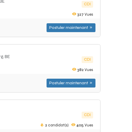
 BE
CDI
327
Vues
Postuler maintenant
rg, BE
CDI
382
Vues
Postuler maintenant
CDI
2
candidat(s)
405
Vues