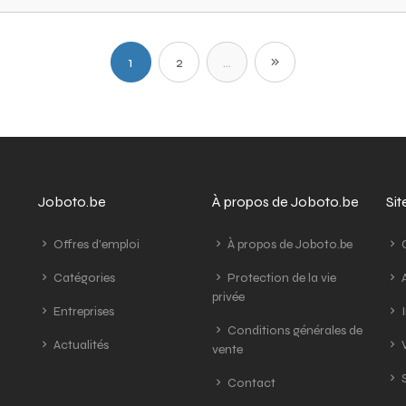
1
2
...
Joboto.be
À propos de Joboto.be
Si
Offres d'emploi
À propos de Joboto.be
G
Catégories
Protection de la vie
A
privée
Entreprises
I
Conditions générales de
Actualités
V
vente
S
Contact