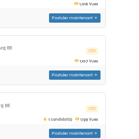
1,016
Vues
Postuler maintenant
urg, BE
CDI
1,107
Vues
Postuler maintenant
rg, BE
CDI
1
candidat(s)
1,139
Vues
Postuler maintenant