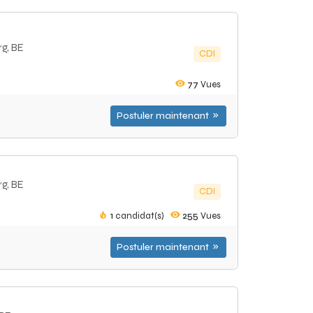
rg, BE
CDI
77
Vues
Postuler maintenant
rg, BE
CDI
1
candidat(s)
255
Vues
Postuler maintenant