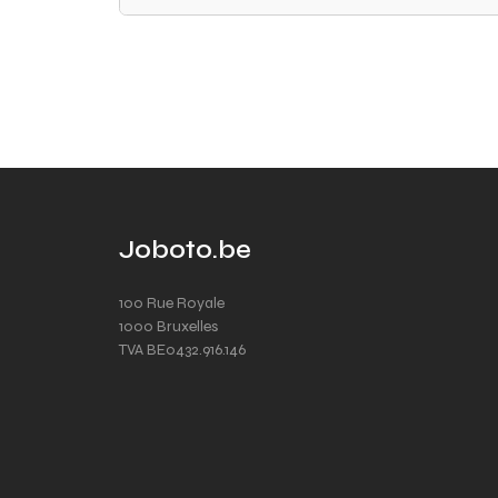
Joboto.be
100 Rue Royale
1000 Bruxelles
TVA BE0432.916.146