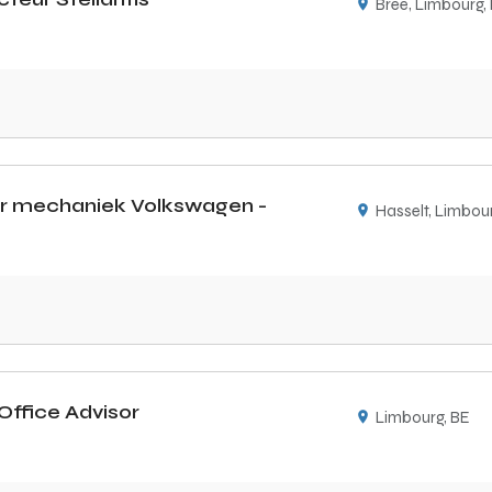
Bree, Limbourg,
or mechaniek Volkswagen -
Hasselt, Limbou
Office Advisor
Limbourg, BE