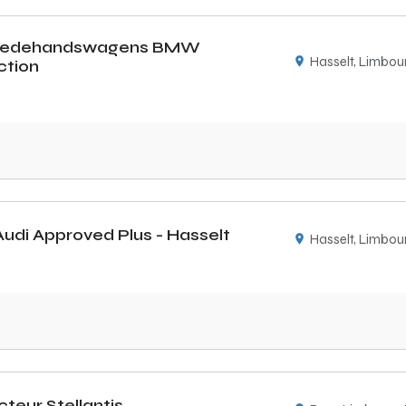
eedehandswagens BMW
Hasselt, Limbou
ction
Audi Approved Plus - Hasselt
Hasselt, Limbou
cteur Stellantis