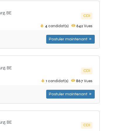
rg, BE
CDI
4
candidat(s)
642
Vues
Postuler maintenant
urg, BE
CDI
1
candidat(s)
867
Vues
Postuler maintenant
urg, BE
CDI