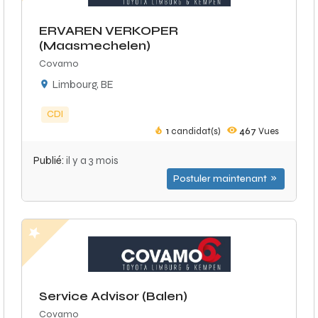
ERVAREN VERKOPER
(Maasmechelen)
Covamo
Limbourg, BE
CDI
1
candidat(s)
467
Vues
Publié:
il y a 3 mois
Postuler maintenant
Service Advisor (Balen)
Covamo