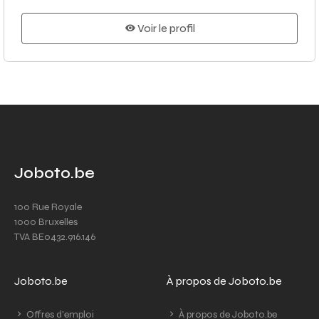
Voir le profil
Joboto.be
100 Rue Royale
1000 Bruxelles
TVA BE0432.916.146
Joboto.be
À propos de Joboto.be
Offres d'emploi
À propos de Joboto.be