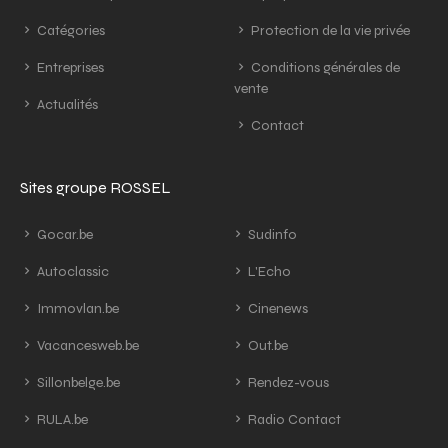
Catégories
Protection de la vie privée
Entreprises
Conditions générales de
vente
Actualités
Contact
Sites groupe ROSSEL
Gocar.be
Sudinfo
Autoclassic
L'Echo
Immovlan.be
Cinenews
Vacancesweb.be
Out.be
Sillonbelge.be
Rendez-vous
RULA.be
Radio Contact