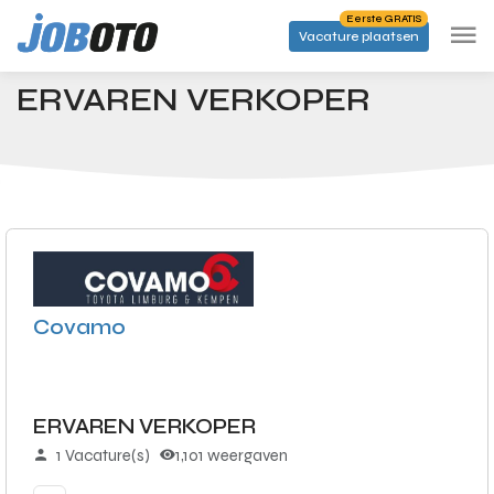
Skip to main content
Eerste GRATIS
Vacature plaatsen
Banen
ERVAREN VERKOPER
Startpagina
ERVAREN VERKOPER
Covamo
ERVAREN VERKOPER
1 Vacature(s)
1,101 weergaven