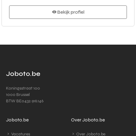
Bekijk profiel
Joboto.be
Koningsstraat 100
1000 Brussel
BTW BE0432.916.146
Joboto.be
Over Joboto.be
Vacatures
Over Joboto.be