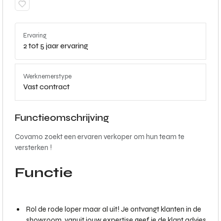
Ervaring
2 tot 5 jaar ervaring
Werknemerstype
Vast contract
Functieomschrijving
Covamo zoekt een ervaren verkoper om hun team te
versterken !
Functie
Rol de rode loper maar al uit! Je ontvangt klanten in de
showroom, vanuit jouw expertise geef je de klant advies