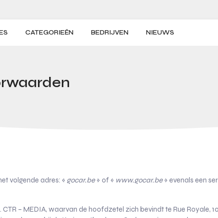
ES
CATEGORIEËN
BEDRIJVEN
NIEUWS
orwaarden
het volgende adres: «
gocar.be
» of «
www.gocar.be
» evenals een se
. CTR – MEDIA, waarvan de hoofdzetel zich bevindt te Rue Royale, 1