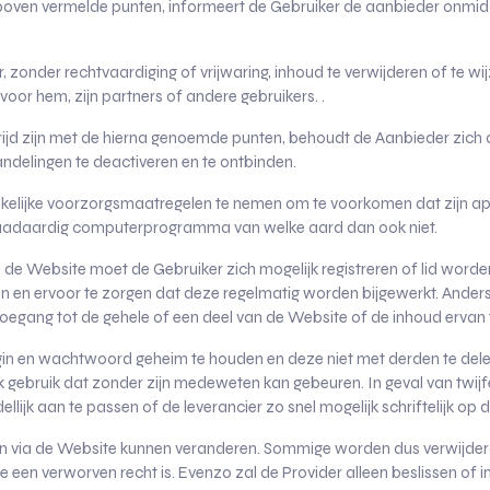
erboven vermelde punten, informeert de Gebruiker de aanbieder onmidde
r, zonder rechtvaardiging of vrijwaring, inhoud te verwijderen of te 
 voor hem, zijn partners of andere gebruikers. .
trijd zijn met de hierna genoemde punten, behoudt de Aanbieder zich
andelingen te deactiveren en te ontbinden.
dzakelijke voorzorgsmaatregelen te nemen om te voorkomen dat zijn 
kwaadaardig computerprogramma van welke aard dan ook niet.
 de Website moet de Gebruiker zich mogelijk registreren of lid word
ken en ervoor te zorgen dat deze regelmatig worden bijgewerkt. Ande
 toegang tot de gehele of een deel van de Website of de inhoud ervan 
gin en wachtwoord geheim te houden en deze niet met derden te delen.
 gebruik dat zonder zijn medeweten kan gebeuren. In geval van twijfe
ijk aan te passen of de leverancier zo snel mogelijk schriftelijk op 
n via de Website kunnen veranderen. Sommige worden dus verwijder
 een verworven recht is. Evenzo zal de Provider alleen beslissen of