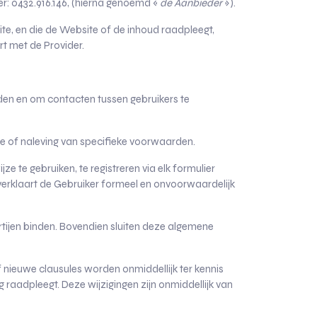
: 0432.916.146, (hierna genoemd «
de Aanbieder
»).
site, en die de Website of de inhoud raadpleegt,
rt met de Provider.
eden en om contacten tussen gebruikers te
e of naleving van specifieke voorwaarden.
 te gebruiken, te registreren via elk formulier
 verklaart de Gebruiker formeel en onvoorwaardelijk
rtijen binden. Bovendien sluiten deze algemene
nieuwe clausules worden onmiddellijk ter kennis
 raadpleegt. Deze wijzigingen zijn onmiddellijk van