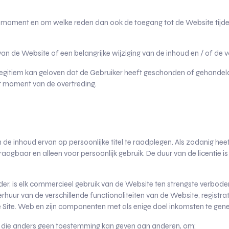
 moment en om welke reden dan ook de toegang tot de Website tijdel
van de Website of een belangrijke wijziging van de inhoud en / of de v
r legitiem kan geloven dat de Gebruiker heeft geschonden of gehande
et moment van de overtreding.
 de inhoud ervan op persoonlijke titel te raadplegen. Als zodanig hee
aagbaar en alleen voor persoonlijk gebruik. De duur van de licentie i
er, is elk commercieel gebruik van de Website ten strengste verbode
uur van de verschillende functionaliteiten van de Website, registrati
e Site. Web en zijn componenten met als enige doel inkomsten te gene
r, die anders geen toestemming kan geven aan anderen, om: