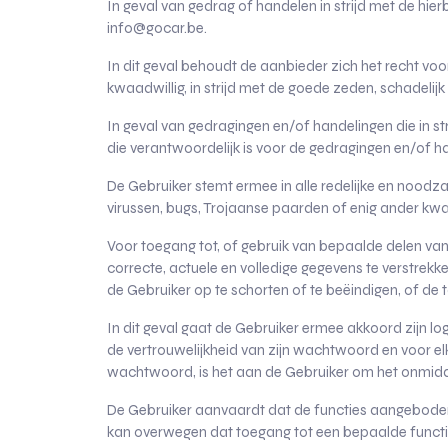
In geval van gedrag of handelen in strijd met de hi
info@gocar.be
.
In dit geval behoudt de aanbieder zich het recht voo
kwaadwillig, in strijd met de goede zeden, schadelijk
In geval van gedragingen en/of handelingen die in s
die verantwoordelijk is voor de gedragingen en/of h
De Gebruiker stemt ermee in alle redelijke en noo
virussen, bugs, Trojaanse paarden of enig ander 
Voor toegang tot, of gebruik van bepaalde delen van
correcte, actuele en volledige gegevens te verstrek
de Gebruiker op te schorten of te beëindigen, of de
In dit geval gaat de Gebruiker ermee akkoord zijn lo
de vertrouwelijkheid van zijn wachtwoord en voor elk
wachtwoord, is het aan de Gebruiker om het onmiddell
De Gebruiker aanvaardt dat de functies aangebode
kan overwegen dat toegang tot een bepaalde functie