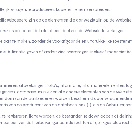
elijk wijzigen, reproduceren, kopiëren, lenen, verspreiden;
elijk gebaseerd zijn op de elementen die aanwezig zijn op de Website
szins proberen de hele of een deel van de Website te verkrijgen;
te aan te maken, zonder de voorafgaande en uitdrukkelijke toestemm
n sub-licentie geven of anderszins overdragen, inclusief maar niet be
ammeren, afbeeldingen, foto’s, informatie, informatie-elementen, log
gegevens, database, muziek en alle andere elementen van de Website 
eigendom van de aanbieder en worden beschermd door verschillende in
eneris van de producent van de database, enz.). ), die de Gebruiker he
 te registreren, lid te worden, de bestanden te downloaden of de in
meer een van de hierboven genoemde rechten of gelijkgestelde recht