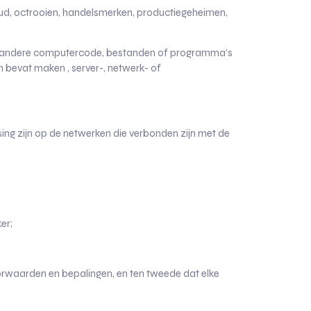
ud, octrooien, handelsmerken, productiegeheimen,
of andere computercode, bestanden of programma’s
n bevat maken , server-, netwerk- of
ng zijn op de netwerken die verbonden zijn met de
er;
oorwaarden en bepalingen, en ten tweede dat elke