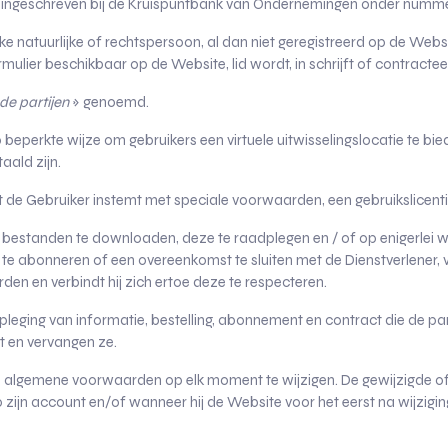
ingeschreven bij de Kruispuntbank van Ondernemingen onder nummer
elke natuurlijke of rechtspersoon, al dan niet geregistreerd op de Web
rmulier beschikbaar op de Website, lid wordt, in schrijft of contractee
de partijen
» genoemd.
eperkte wijze om gebruikers een virtuele uitwisselingslocatie te bi
aald zijn.
 de Gebruiker instemt met speciale voorwaarden, een gebruikslicenti
estanden te downloaden, deze te raadplegen en / of op enigerlei wijze
 te abonneren of een overeenkomst te sluiten met de Dienstverlener,
n en verbindt hij zich ertoe deze te respecteren.
leging van informatie, bestelling, abonnement en contract die de pa
 en vervangen ze.
e algemene voorwaarden op elk moment te wijzigen. De gewijzigde of 
 zijn account en/of wanneer hij de Website voor het eerst na wijziging