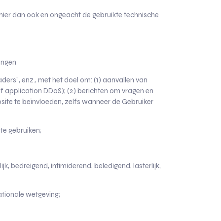
anier dan ook en ongeacht de gebruikte technische
engen
aders”, enz., met het doel om: (1) aanvallen van
 of application DDoS); (2) berichten om vragen en
ite te beïnvloeden, zelfs wanneer de Gebruiker
te gebruiken;
, bedreigend, intimiderend, beledigend, lasterlijk,
ationale wetgeving;