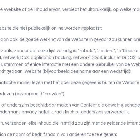
e Website of de inhoud ervan, verbiedt het uitdrukkelijk, op welke m
site die niet publiekelijk online worden geplaatst;
t dan ook, de goede werking van de Website in gevaar zou kunnen br
s, zonder dat deze lijst volledig is, “robots”, “spiders”, “offlines re
tot, netwerk DoS, application backing, network DDoS, inclusief DrDOS,
, stemmen of enige interactie met een andere Gebruiker van de Webs
rdt gedaan. Website (bijvoorbeeld deelname aan een wedstrijd);
atische manier lezen met het doel deze gegevens buiten de Website 
lezen (bijvoorbeeld “crawlen”);
 of anderszins beschikbaar maken van Content die onwettig, schadelijk
ndermans privacy, hatelijk, racistisch of anderszins verwerpelijk;
verzenden, elke inhoud die in strijd zou zijn met de geldende intern
zich de naam of bedrijfsnaam van anderen toe te eigenen;