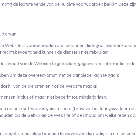
matig de laatste versie van de huidige voorwaarden bekijkt. Deze zi
oud ervan
op de Website is voorbehouden aan personen die legaal overeenkomst
 rechtsbevoegdheid kunnen de diensten niet gebruiken.
 de inhoud van de Website te gebruiken, gegevens en informatie te do
 hebben om deze overeenkomst met de aanbieder aan te gaan;
k dat hij van de diensten en / of de Website maakt;
nsen, inclusief, maar niet beperkt tot, minderjarigen.
n actuele software is geïnstalleerd (browser, besturingssysteem enz.
ouden als de Gebruiker de Website of de inhoud om welke reden dan o
 mogelijk menselijke bronnen te verwerven die nodig zijn om de conn