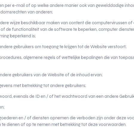
en per e-mail of op welke andere manier ook van gewelddadige inho
endomsrechten van anderen;
andere wijze beschikbaar maken van content die computervirussen 
 of de functionaliteit van de software te beperken, computer dienste
ing beperkend is;
dere gebruikers om toegang te krijgen tot de Website verstoort;
ocedures, algemene regels of wettelijke bepalingen die van toepassi
 andere gebruikers van de Website of de inhoud ervan;
evens met betrekking tot andere gebruikers;
twoord, evenals de ID en / of het wachtwoord van een andere Gebruik
en;
an goederen en / of diensten opnemen die verboden zijn onder deze v
l in te dienen of op te nemen met betrekking tot deze voorwaarden.