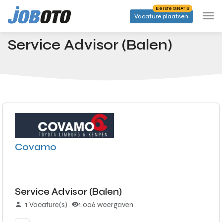
Skip to main content
Eerste GRATIS
Vacature plaatsen
Banen
Service Advisor (Balen)
Startpagina
Service Advisor (Balen)
Covamo
Service Advisor (Balen)
1 Vacature(s)
1,006 weergaven