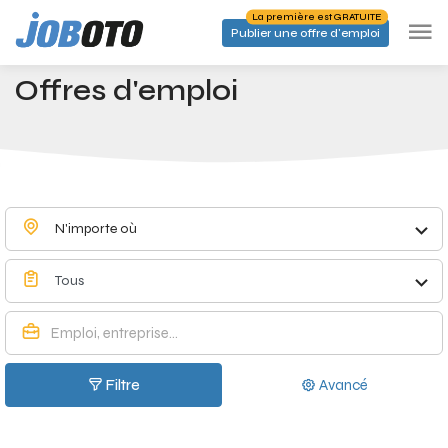
Skip to main content
La première est GRATUITE
Publier une offre d'emploi
Offres d'emploi
Accueil
Offres d'emploi
N'importe où
Tous
Filtre
Avancé