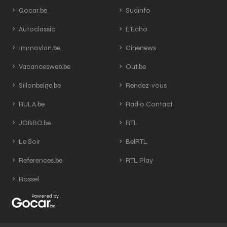
Gocar.be
Sudinfo
Autoclassic
L'Echo
Immovlan.be
Cinenews
Vacancesweb.be
Out.be
Sillonbelge.be
Rendez-vous
RULA.be
Radio Contact
JOBBO.be
RTL
Le Soir
BelRTL
References.be
RTL Play
Rossel
Powered by