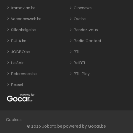
Immovlan.be
Cinenews
Vacancesweb.be
Out.be
Sillonbelge.be
Rendez-vous
RULA.be
Radio Contact
JOBBO.be
RTL
Le Soir
BelRTL
References.be
RTL Play
Rossel
Powered by
Cookies
© 2026 Joboto.be powered by Gocar.be