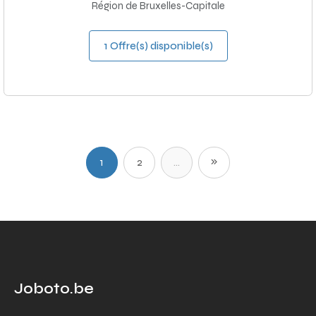
Région de Bruxelles-Capitale
1 Offre(s) disponible(s)
1
2
...
Joboto.be