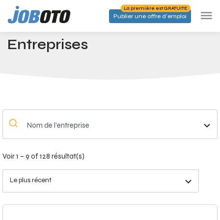
Skip to main content
La première est GRATUITE
Publier une offre d'emploi
Entreprises
Accueil
Entreprises
Nom de l'entreprise
Voir 1 – 9 of 128 résultat(s)
Le plus récent