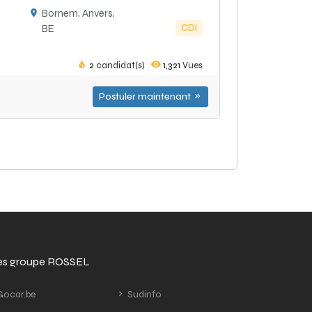
Bornem, Anvers,
CDI
BE
2
candidat(s)
1,321
Vues
Postuler maintenant
tes groupe ROSSEL
ocar.be
Sudinfo