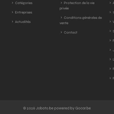
Catégories
Protection de la vie
A
privée
Entreprises
I
Conditions générales de
Actualités
V
vente
S
Contact
R
J
L
R
R
© 2026 Joboto.be powered by Gocar.be