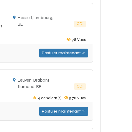
Hasselt, Limbourg,
CDI
BE
n
78
Vues
Postuler maintenant
Leuven, Brabant
CDI
flamand, BE
4
candidat(s)
578
Vues
Postuler maintenant