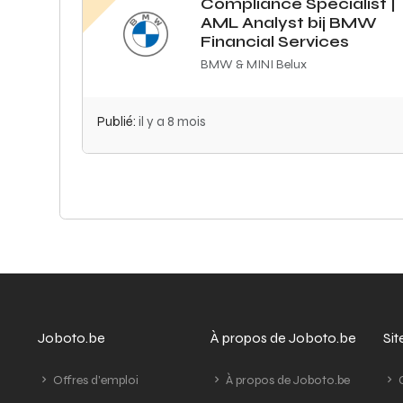
Compliance Specialist |
AML Analyst bij BMW
Financial Services
BMW & MINI Belux
Publié:
il y a 8 mois
Joboto.be
À propos de Joboto.be
Si
Offres d'emploi
À propos de Joboto.be
G