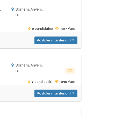
Bornem, Anvers,
r
BE
2
candidat(s)
1,327
Vues
Postuler maintenant
Bornem, Anvers,
CDI
BE
2
candidat(s)
1,636
Vues
Postuler maintenant