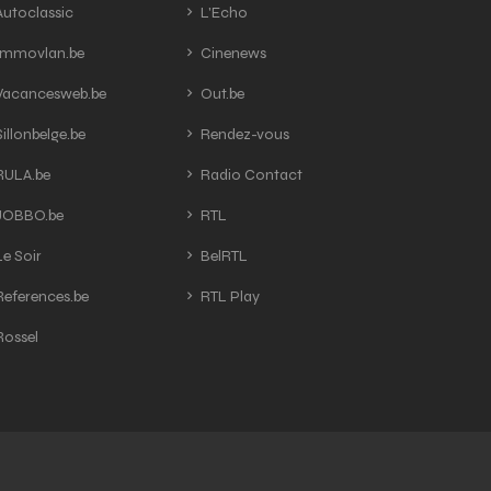
utoclassic
L'Echo
mmovlan.be
Cinenews
acancesweb.be
Out.be
illonbelge.be
Rendez-vous
ULA.be
Radio Contact
OBBO.be
RTL
e Soir
BelRTL
eferences.be
RTL Play
ossel