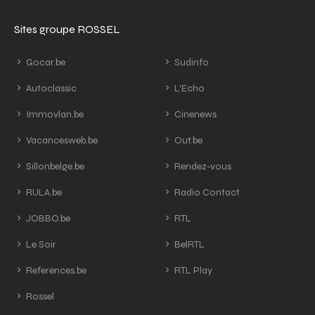
Sites groupe ROSSEL
Gocar.be
Sudinfo
Autoclassic
L'Echo
Immovlan.be
Cinenews
Vacancesweb.be
Out.be
Sillonbelge.be
Rendez-vous
RULA.be
Radio Contact
JOBBO.be
RTL
Le Soir
BelRTL
References.be
RTL Play
Rossel