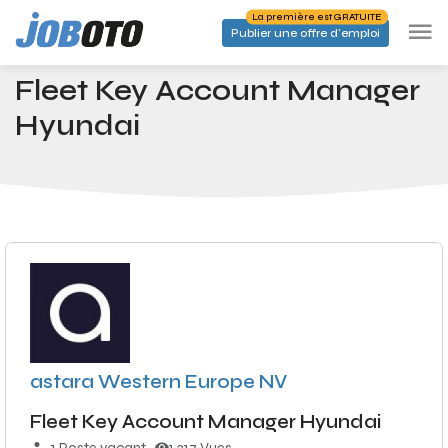
Skip to main content
La première est GRATUITE
Publier une offre d'emploi
Emplois
Fleet Key Account Manager Hyundai
Accueil
Fleet Key Account Manager
Hyundai
astara Western Europe NV
Fleet Key Account Manager Hyundai