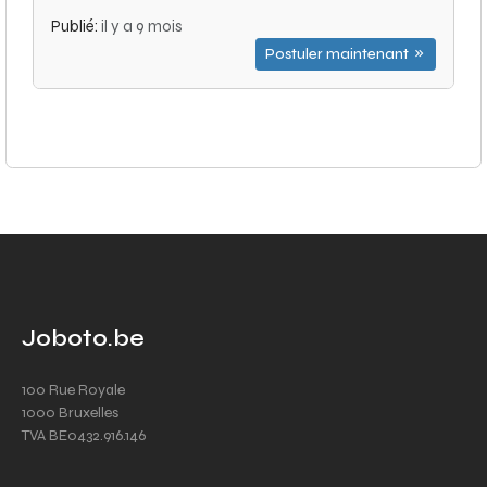
Publié:
il y a 9 mois
Postuler maintenant
Joboto.be
100 Rue Royale
1000 Bruxelles
TVA BE0432.916.146