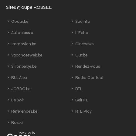
Sites groupe ROSSEL
Gocar.be
Sudinfo
Autoclassic
L'Echo
Immovlan.be
Cinenews
Vacancesweb.be
Out.be
Sillonbelge.be
Rendez-vous
RULA.be
Radio Contact
JOBBO.be
RTL
Le Soir
BelRTL
References.be
RTL Play
Rossel
Powered by