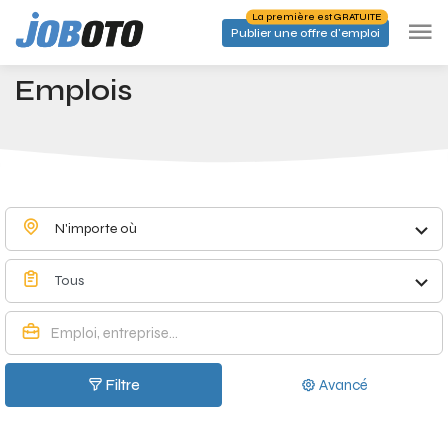
Skip to main content
La première est GRATUITE
Publier une offre d'emploi
Emplois à Braine-l'Alleud - Joboto
Accueil
Emplois
N'importe où
Tous
Filtre
Avancé