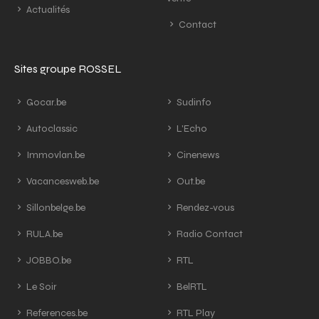
Actualités
Contact
Sites groupe ROSSEL
Gocar.be
Sudinfo
Autoclassic
L'Echo
Immovlan.be
Cinenews
Vacancesweb.be
Out.be
Sillonbelge.be
Rendez-vous
RULA.be
Radio Contact
JOBBO.be
RTL
Le Soir
BelRTL
References.be
RTL Play