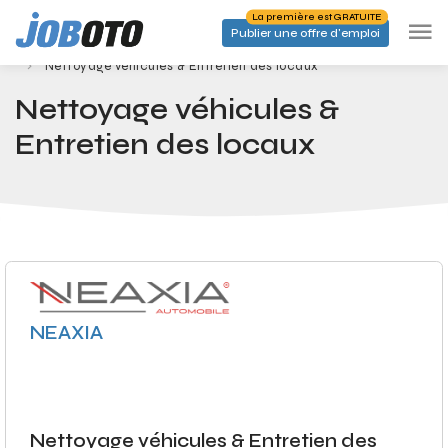
Skip to main content
La première est GRATUITE
Publier une offre d'emploi
Emplois
Accueil
Nettoyage véhicules & Entretien des locaux
Nettoyage véhicules &
Entretien des locaux
NEAXIA
Nettoyage véhicules & Entretien des