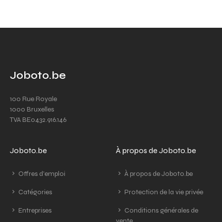
Joboto.be
100 Rue Royale
1000 Bruxelles
TVA BE0432.916.146
Joboto.be
À propos de Joboto.be
Offres d'emploi
À propos de Joboto.be
Catégories
Protection de la vie privée
Entreprises
Conditions générales de
vente