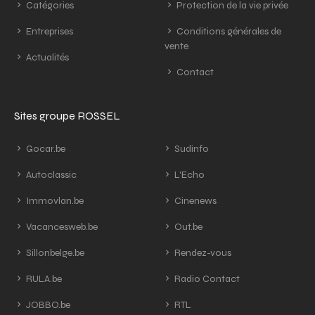
Catégories
Protection de la vie privée
Entreprises
Conditions générales de
vente
Actualités
Contact
Sites groupe ROSSEL
Gocar.be
Sudinfo
Autoclassic
L'Echo
Immovlan.be
Cinenews
Vacancesweb.be
Out.be
Sillonbelge.be
Rendez-vous
RULA.be
Radio Contact
JOBBO.be
RTL