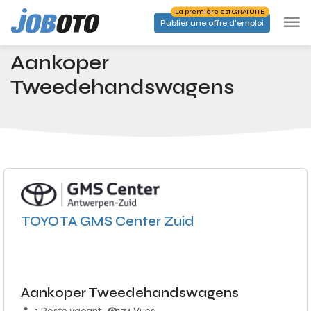
Skip to main content
La première est GRATUITE
Publier une offre d'emploi
Emplois
Aankoper Tweedehandswagens
Accueil
Aankoper
Tweedehandswagens
TOYOTA GMS Center Zuid
Aankoper Tweedehandswagens