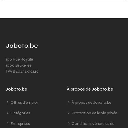
Joboto.be
100 Rue Royale
1000 Bruxelles
TVA BE0432.916.146
Joboto.be
À propos de Joboto.be
Offres d'emploi
À propos de Joboto.be
Catégories
Protection de la vie privée
Entreprises
Conditions générales de