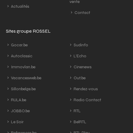
vente
Actualités
Contact
Sites groupe ROSSEL
Gocar.be
Sudinfo
Autoclassic
L'Echo
Immovlan.be
Cinenews
Vacancesweb.be
Out.be
Sillonbelge.be
Rendez-vous
RULA.be
Radio Contact
JOBBO.be
RTL
Le Soir
BelRTL
References.be
RTL Play