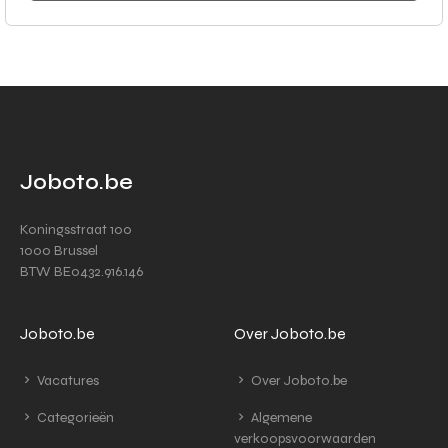
Joboto.be
Koningsstraat 100
1000 Brussel
BTW BE0432.916.146
Joboto.be
Over Joboto.be
Vacatures
Over Joboto.be
Categorieën
Algemene
verkoopsvoorwaarden