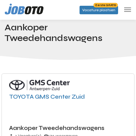
Skip to main content
Eerste GRATIS
Vacature plaatsen
Banen
Aankoper Tweedehandswagens
Startpagina
Aankoper
Tweedehandswagens
TOYOTA GMS Center Zuid
Aankoper Tweedehandswagens