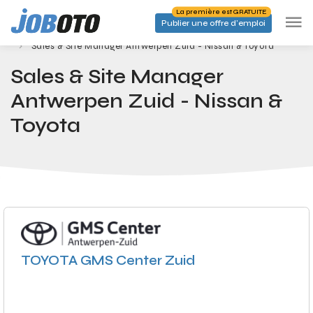
Skip to main content
La première est GRATUITE
Publier une offre d'emploi
Emplois
Accueil
Sales & Site Manager Antwerpen Zuid - Nissan & Toyota
Sales & Site Manager
Antwerpen Zuid - Nissan &
Toyota
TOYOTA GMS Center Zuid