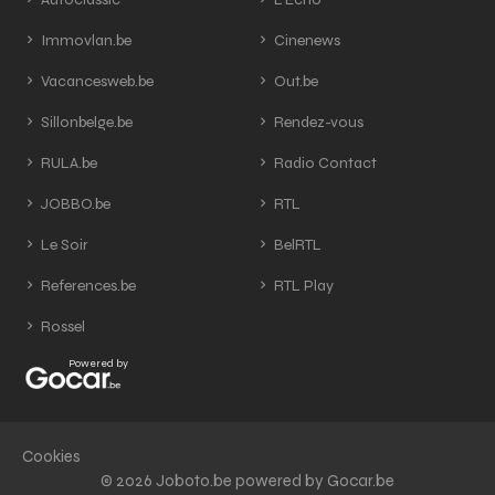
Immovlan.be
Cinenews
Vacancesweb.be
Out.be
Sillonbelge.be
Rendez-vous
RULA.be
Radio Contact
JOBBO.be
RTL
Le Soir
BelRTL
References.be
RTL Play
Rossel
Powered by
Cookies
© 2026 Joboto.be powered by Gocar.be