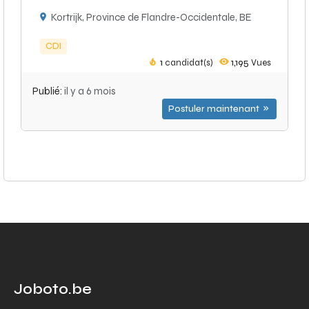
Kortrijk, Province de Flandre-Occidentale, BE
CDI
1
candidat(s)
1,195
Vues
Publié:
il y a 6 mois
Postuler maintenant
Joboto.be