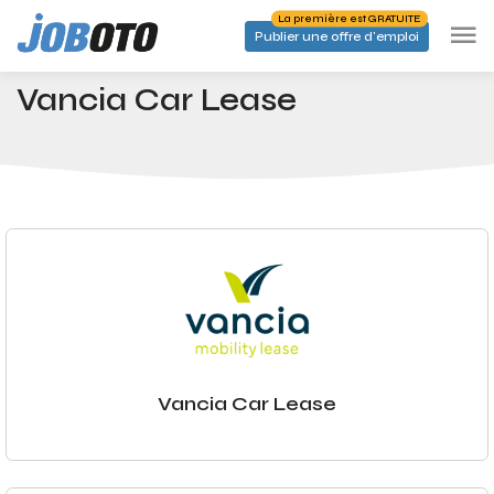
Skip to main content
La première est GRATUITE
Publier une offre d'emploi
Entreprises
Vancia Car Lease
Accueil
Vancia Car Lease
Vancia Car Lease