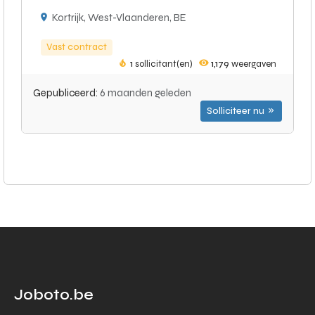
Kortrijk, West-Vlaanderen, BE
Vast contract
1
sollicitant(en)
1,179
weergaven
Gepubliceerd:
6 maanden geleden
Solliciteer nu
Joboto.be