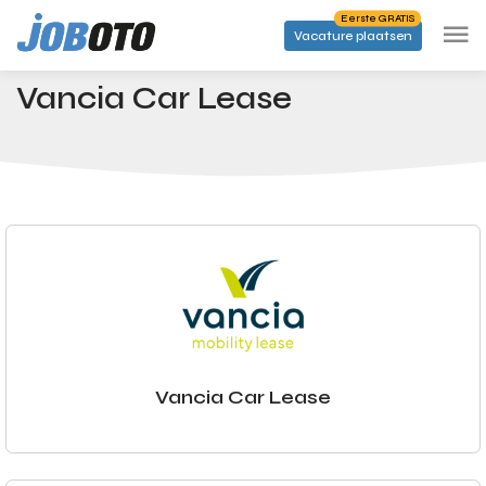
Skip to main content
Eerste GRATIS
Vacature plaatsen
Bedrijven
Vancia Car Lease
Startpagina
Vancia Car Lease
Vancia Car Lease