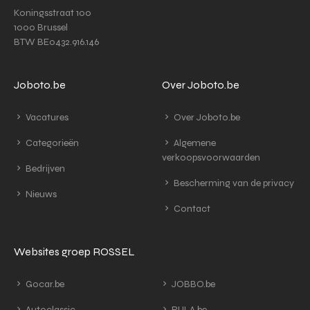
Koningsstraat 100
1000 Brussel
BTW BE0432.916.146
Joboto.be
Over Joboto.be
Vacatures
Over Joboto.be
Categorieën
Algemene
verkoopsvoorwaarden
Bedrijven
Bescherming van de privacy
Nieuws
Contact
Websites groep ROSSEL
Gocar.be
JOBBO.be
Autoclassic
RULA.be