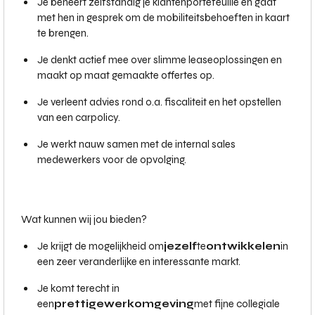
Je beheert zelfstandig je klantenportefeuille en gaat
met hen in gesprek om de mobiliteitsbehoeften in kaart
te brengen.
Je denkt actief mee over slimme leaseoplossingen en
maakt op maat gemaakte offertes op.
Je verleent advies rond o.a. fiscaliteit en het opstellen
van een carpolicy.
Je werkt nauw samen met de internal sales
medewerkers voor de opvolging.
Wat kunnen wij jou bieden?
Je krijgt de mogelijkheid om
jezelf
te
ontwikkelen
in
een zeer veranderlijke en interessante markt.
Je komt terecht in
een
prettige
werkomgeving
met fijne collegiale