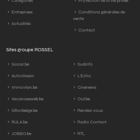
Catégories
Protection de la vie privée
Entreprises
Conditions générales de
vente
Actualités
Contact
Sites groupe ROSSEL
Gocar.be
Sudinfo
Autoclassic
L'Echo
Immovlan.be
Cinenews
Vacancesweb.be
Out.be
Sillonbelge.be
Rendez-vous
RULA.be
Radio Contact
JOBBO.be
RTL