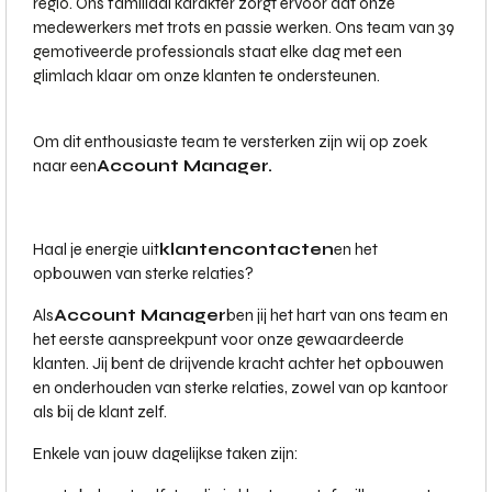
regio. Ons familiaal karakter zorgt ervoor dat onze
medewerkers met trots en passie werken. Ons team van 39
gemotiveerde professionals staat elke dag met een
glimlach klaar om onze klanten te ondersteunen.
Om dit enthousiaste team te versterken zijn wij op zoek
naar een
Account Manager.
Haal je energie uit
klantencontacten
en het
opbouwen van sterke relaties?
Als
Account Manager
ben jij het hart van ons team en
het eerste aanspreekpunt voor onze gewaardeerde
klanten. Jij bent de drijvende kracht achter het opbouwen
en onderhouden van sterke relaties, zowel van op kantoor
als bij de klant zelf.
Enkele van jouw dagelijkse taken zijn: