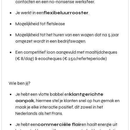
contacten en een no-nonsense werksfeer.
Je werkt in een
flexibel
uurrooster
.
Mogelijkheid tot fietslease
Mogelijkheid tot het huren van een wagen dat na 5 jaar
omgezet wordt in een bedrijfswagen.
Een competitief loon aangevuld met maaltijdcheques
(€ 8/dag) & ecocheques (€ 250/referteperiode)
Wie ben jij?
Je hebt een vlotte babbel en
klantgerichte
aanpak
, hiermee stel je klanten snel op hun gemak en
maak je elke interactie positief, dit zowel in het
Nederlands als het Frans.
Je hebt een
commerciële flair
en haalt energie uit