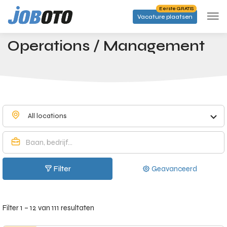
Skip to main content
Eerste GRATIS
Vacature plaatsen
Categorieën
Operations / Management
Startpagina
Operations / Management
All locations
Filter
Geavanceerd
Filter 1 – 12 van 111 resultaten