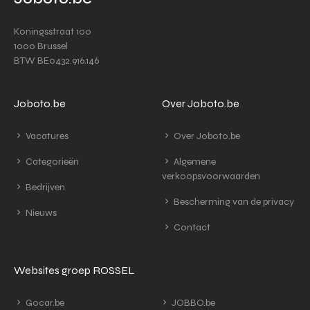
Koningsstraat 100
1000 Brussel
BTW BE0432.916.146
Joboto.be
Over Joboto.be
Vacatures
Over Joboto.be
Categorieën
Algemene
verkoopsvoorwaarden
Bedrijven
Bescherming van de privacy
Nieuws
Contact
Websites groep ROSSEL
Gocar.be
JOBBO.be