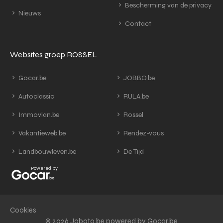
Bescherming van de privacy
Nieuws
Contact
Websites groep ROSSEL
Gocar.be
JOBBO.be
Autoclassic
RULA.be
Immovlan.be
Rossel
Vakantieweb.be
Rendez-vous
Landbouwleven.be
De Tijd
Powered by
Cookies
© 2026 Joboto.be powered by Gocar.be