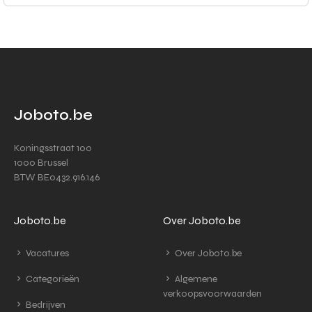
Joboto.be
Koningsstraat 100
1000 Brussel
BTW BE0432.916.146
Joboto.be
Over Joboto.be
Vacatures
Over Joboto.be
Categorieën
Algemene
verkoopsvoorwaarden
Bedrijven