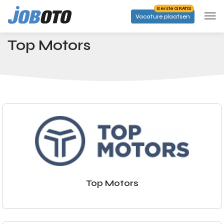
Skip to main content
Eerste GRATIS
Vacature plaatsen
Bedrijven
Top Motors
Startpagina
Top Motors
Top Motors