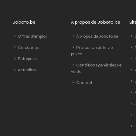
Joboto.be
À propos de Joboto.be
Si
Offres d'emploi
À propos de Joboto.be
G
Catégories
Protection de la vie
A
privée
Entreprises
I
Conditions générales de
Actualités
V
vente
S
Contact
R
J
L
R