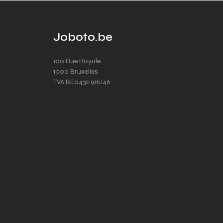
Joboto.be
100 Rue Royale
1000 Bruxelles
TVA BE0432.916.146