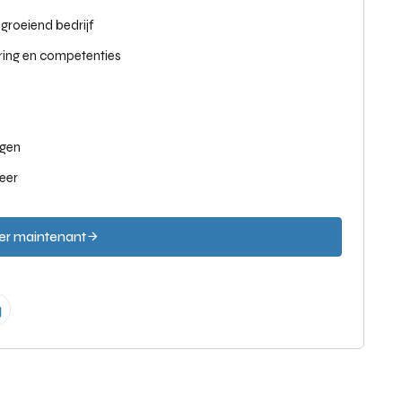
groeiend bedrijf
ring en competenties
ngen
eer
er maintenant