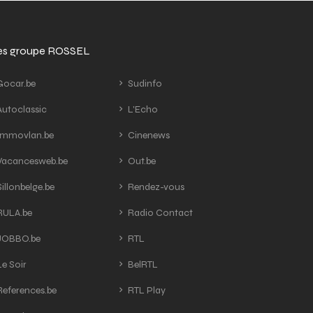
tes groupe ROSSEL
ocar.be
Sudinfo
utoclassic
L'Echo
mmovlan.be
Cinenews
acancesweb.be
Out.be
illonbelge.be
Rendez-vous
ULA.be
Radio Contact
OBBO.be
RTL
e Soir
BelRTL
eferences.be
RTL Play