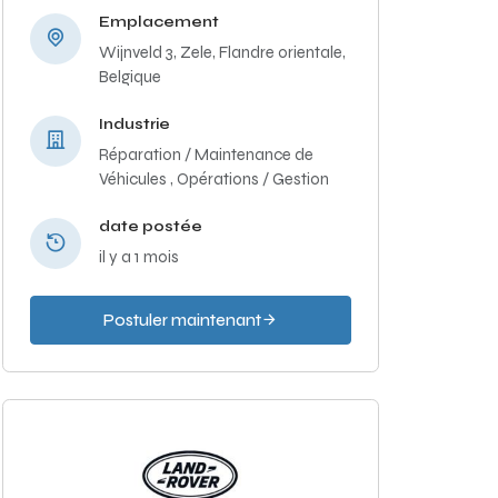
Emplacement
Wijnveld 3, Zele, Flandre orientale,
Belgique
Industrie
Réparation / Maintenance de
Véhicules ,
Opérations / Gestion
date postée
il y a 1 mois
Postuler maintenant