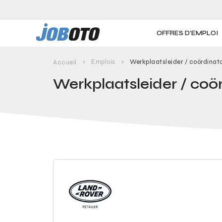
Skip to main content
OFFRES D'EMPLOI
Emplois
Werkplaatsleider / coördinat
Accueil
Werkplaatsleider / coö