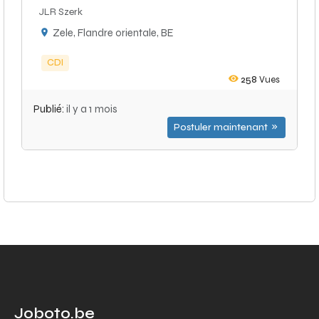
JLR Szerk
Zele, Flandre orientale, BE
CDI
258
Vues
Publié:
il y a 1 mois
Postuler maintenant
Joboto.be