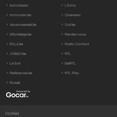
Autoclassic
L'Echo
Immovlan.be
Cinenews
Vacancesweb.be
Out.be
Sillonbelge.be
Rendez-vous
RULA.be
Radio Contact
JOBBO.be
RTL
Le Soir
BelRTL
References.be
RTL Play
Rossel
Powered by
Cookies