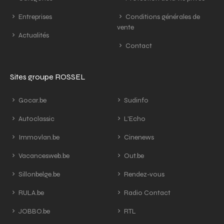
Entreprises
Conditions générales de
vente
Actualités
Contact
Sites groupe ROSSEL
Gocar.be
Sudinfo
Autoclassic
L'Echo
Immovlan.be
Cinenews
Vacancesweb.be
Out.be
Sillonbelge.be
Rendez-vous
RULA.be
Radio Contact
JOBBO.be
RTL