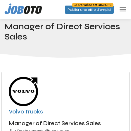
Skip to main content
La première est GRATUITE
Publier une offre d'emploi
Emplois
Manager of Direct Services Sales
Accueil
Manager of Direct Services
Sales
Volvo trucks
Manager of Direct Services Sales