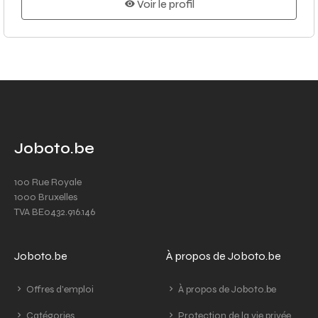
Voir le profil
Joboto.be
100 Rue Royale
1000 Bruxelles
TVA BE0432.916.146
Joboto.be
À propos de Joboto.be
Offres d'emploi
À propos de Joboto.be
Catégories
Protection de la vie privée