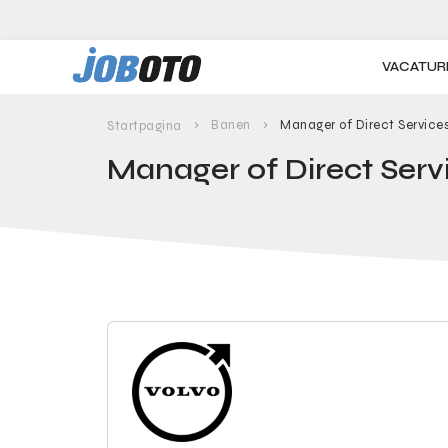
Skip to main content
VACATUR
Banen
Manager of Direct Service
Startpagina
Manager of Direct Serv