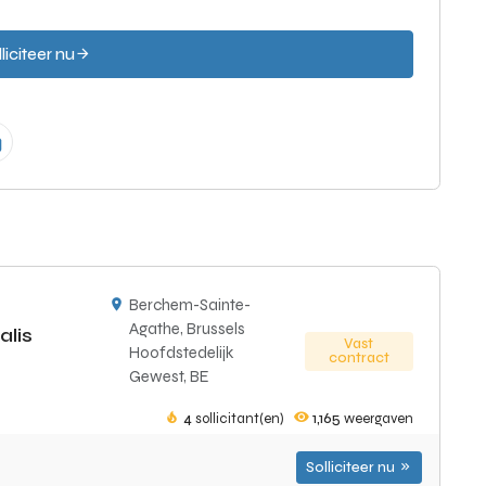
liciteer nu
Berchem-Sainte-
Agathe, Brussels
alis
Vast
Hoofdstedelijk
contract
Gewest, BE
4
sollicitant(en)
1,165
weergaven
Solliciteer nu