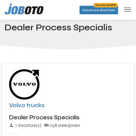
Skip to main content
Eerste GRATIS
Vacature plaatsen
Banen
Dealer Process Specialis
Startpagina
Dealer Process Specialis
Volvo trucks
Dealer Process Specialis
1 Vacature(s)
1,158 weergaven