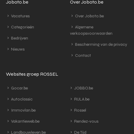
Joboto.be
Over Joboto.be
Vacatures
Over Joboto.be
Categorieën
Algemene
verkoopsvoorwaarden
Bedrijven
Bescherming van de privacy
Nieuws
Contact
Websites groep ROSSEL
Gocar.be
JOBBO.be
Autoclassic
RULA.be
Immovlan.be
Rossel
Vakantieweb.be
Rendez-vous
Landbouwleven.be
De Tijd