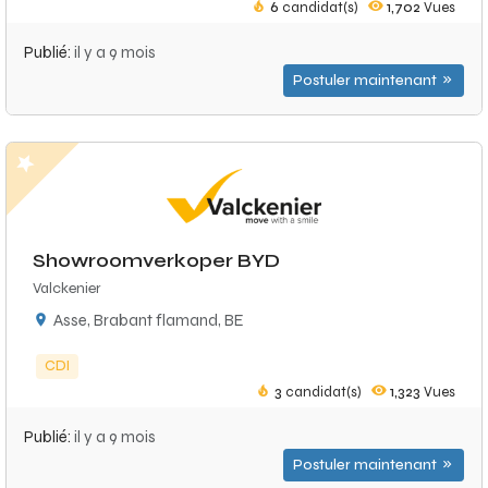
6
candidat(s)
1,702
Vues
Publié:
il y a 9 mois
Postuler maintenant
Showroomverkoper BYD
Valckenier
Asse, Brabant flamand, BE
CDI
3
candidat(s)
1,323
Vues
Publié:
il y a 9 mois
Postuler maintenant