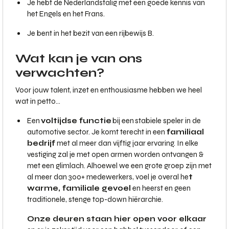
Je hebt de Nederlandstalig met een goede kennis van
het Engels en het Frans.
Je bent in het bezit van een rijbewijs B.
Wat kan je van ons
verwachten?
Voor jouw talent, inzet en enthousiasme hebben we heel
wat in petto…
Een
voltijdse functie
bij een stabiele speler in de
automotive sector. Je komt terecht in een
familiaal
bedrijf
met al meer dan vijftig jaar ervaring. In elke
vestiging zal je met open armen worden ontvangen &
met een glimlach. Alhoewel we een grote groep zijn met
al meer dan 300+ medewerkers, voel je overal he
t
warme, familiale gevoel
en heerst en geen
traditionele, stenge top-down hiërarchie.
Onze deuren staan hier open voor elkaar