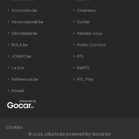
Immovlan.be
Cinenews
Vacancesweb.be
Out.be
Sillonbelge.be
Rendez-vous
RULA.be
Radio Contact
JOBBO.be
RTL
Le Soir
BelRTL
References.be
RTL Play
Rossel
Powered by
Cookies
© 2026 Joboto.be powered by Gocar.be