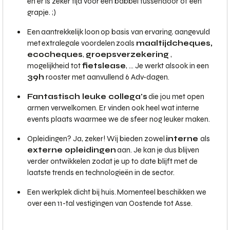
en er is zeker tijd voor een babbel tussendoor of een
grapje. ;)
Een aantrekkelijk loon op basis van ervaring, aangevuld
met extralegale voordelen zoals
maaltijdcheques,
ecocheques
,
groepsverzekering
,
mogelijkheid tot
fietslease
, … Je werkt alsook in een
39h
rooster met aanvullend 6 Adv-dagen.
Fantastisch leuke collega's
die jou met open
armen verwelkomen. Er vinden ook heel wat interne
events plaats waarmee we de sfeer nog leuker maken.
Opleidingen? Ja, zeker! Wij bieden zowel
interne
als
externe opleidingen
aan. Je kan je dus blijven
verder ontwikkelen zodat je up to date blijft met de
laatste trends en technologieën in de sector.
Een werkplek dicht bij huis. Momenteel beschikken we
over een 11-tal vestigingen van Oostende tot Asse.