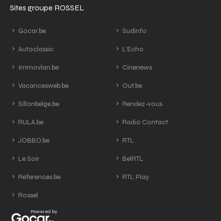
Sites groupe ROSSEL
Gocar.be
Sudinfo
Autoclassic
L'Echo
Immovlan.be
Cinenews
Vacancesweb.be
Out.be
Sillonbelge.be
Rendez-vous
RULA.be
Radio Contact
JOBBO.be
RTL
Le Soir
BelRTL
References.be
RTL Play
Rossel
Powered by