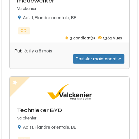
medewerker
Valckenier
Aalst, Flandre orientale, BE
CDI
3
candidat(s)
1,362
Vues
Publié:
il y a 8 mois
Postuler maintenant
Technieker BYD
Valckenier
Aalst, Flandre orientale, BE