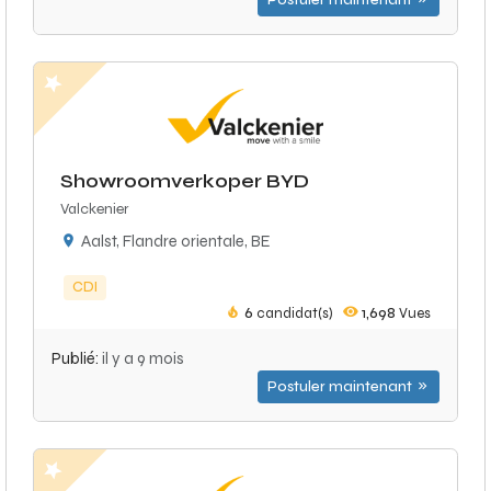
Postuler maintenant
Showroomverkoper BYD
Valckenier
Aalst, Flandre orientale, BE
CDI
6
candidat(s)
1,698
Vues
Publié:
il y a 9 mois
Postuler maintenant