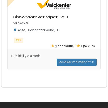
Showroomverkoper BYD
Valckenier
Asse, Brabant flamand, BE
CDI
3
candidat(s)
1,316
Vues
Publié:
il y a 9 mois
Postuler maintenant