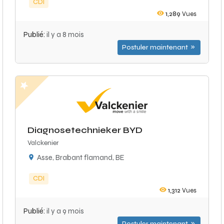
CDI
1,289
Vues
Publié:
il y a 8 mois
Postuler maintenant
Diagnosetechnieker BYD
Valckenier
Asse, Brabant flamand, BE
CDI
1,312
Vues
Publié:
il y a 9 mois