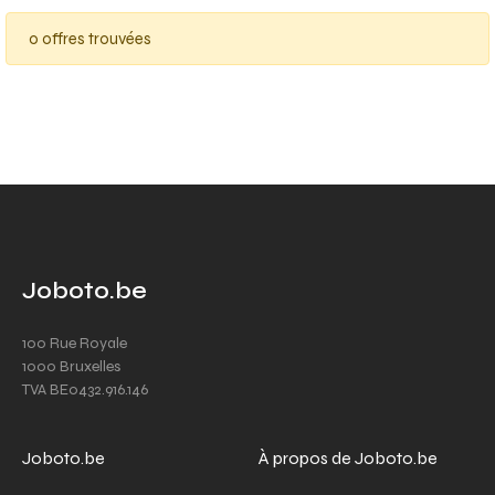
0 offres trouvées
Joboto.be
100 Rue Royale
1000 Bruxelles
TVA BE0432.916.146
Joboto.be
À propos de Joboto.be