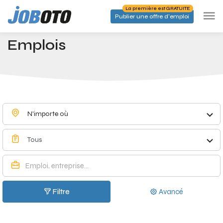
Skip to main content
La première est GRATUITE
Publier une offre d'emploi
Emplois à Schepdaal - Joboto
Accueil
Emplois
N'importe où
Tous
Filtre
Avancé