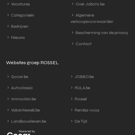
Vacatures
Over Joboto.be
Categorieën
Algemene
verkoopsvoorwaarden
Bedrijven
Bescherming van de privacy
Nieuws
Contact
Websites groep ROSSEL
Gocar.be
JOBBO.be
Autoclassic
RULA.be
Immovlan.be
Rossel
Vakantieweb.be
Rendez-vous
Landbouwleven.be
De Tijd
Powered by