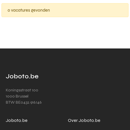
0 vacatures gevonden
Joboto.be
Koningsstraat 100
1000 Brussel
BTW BE0432.916.146
Joboto.be
Over Joboto.be