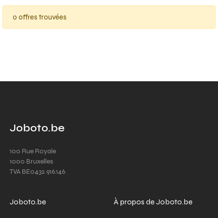
0 offres trouvées
Joboto.be
100 Rue Royale
1000 Bruxelles
TVA BE0432.916.146
Joboto.be
À propos de Joboto.be