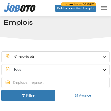
Skip to main content
La première est GRATUITE
Publier une offre d'emploi
Emplois à Magnée - Joboto
Accueil
Emplois
N'importe où
Tous
Filtre
Avancé