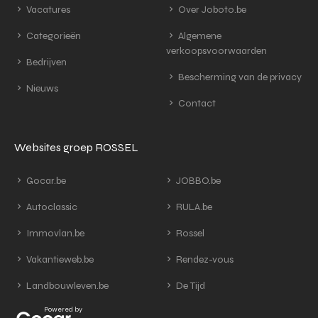
Vacatures
Over Joboto.be
Categorieën
Algemene
verkoopsvoorwaarden
Bedrijven
Bescherming van de privacy
Nieuws
Contact
Websites groep ROSSEL
Gocar.be
JOBBO.be
Autoclassic
RULA.be
Immovlan.be
Rossel
Vakantieweb.be
Rendez-vous
Landbouwleven.be
De Tijd
Powered by