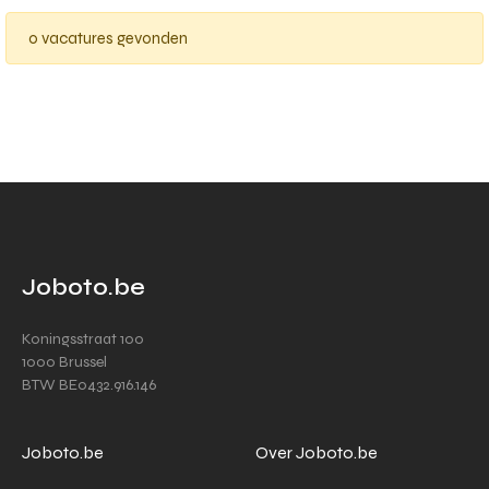
0 vacatures gevonden
Joboto.be
Koningsstraat 100
1000 Brussel
BTW BE0432.916.146
Joboto.be
Over Joboto.be