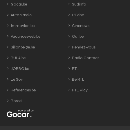
Gocar.be
Sudinfo
Autoclassic
L'Echo
Immovlan.be
Cinenews
Vacancesweb.be
Out.be
Sillonbelge.be
Rendez-vous
RULA.be
Radio Contact
JOBBO.be
RTL
Le Soir
BelRTL
References.be
RTL Play
Rossel
Powered by