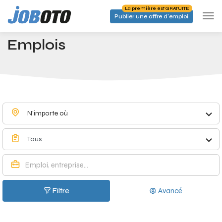
Skip to main content
La première est GRATUITE
Publier une offre d'emploi
Emplois à Kalmthout - Joboto
Accueil
Emplois
N'importe où
Tous
Filtre
Avancé