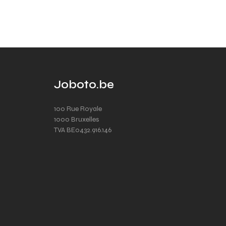
Joboto.be
100 Rue Royale
1000 Bruxelles
TVA BE0432.916.146