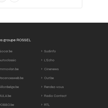
tes groupe ROSSEL
ocar.be
Sudinfo
utoclassic
L'Echo
mmovlan.be
Cinenews
acancesweb.be
Out.be
illonbelge.be
Rendez-vous
ULA.be
Radio Contact
OBBO.be
RTL