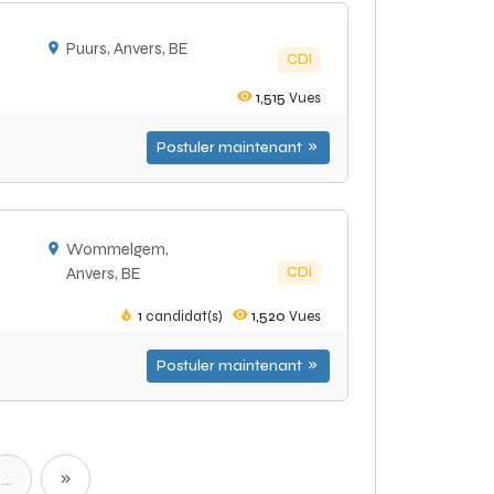
Puurs, Anvers, BE
CDI
1,515
Vues
Postuler maintenant
Wommelgem,
CDI
Anvers, BE
1
candidat(s)
1,520
Vues
Postuler maintenant
...