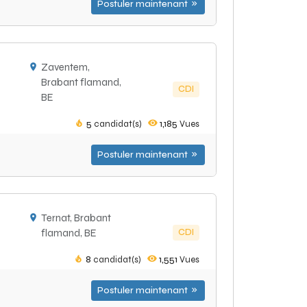
Postuler maintenant
Zaventem,
Brabant flamand,
CDI
BE
5
candidat(s)
1,185
Vues
Postuler maintenant
Ternat, Brabant
CDI
flamand, BE
8
candidat(s)
1,551
Vues
Postuler maintenant