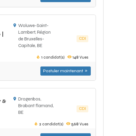
Woluwe-Saint-
Lambert, Région
 |
CDI
de Bruxelles-
Capitale, BE
1
candidat(s)
148
Vues
Postuler maintenant
Drogenbos,
y &
Brabant flamand,
CDI
BE
2
candidat(s)
568
Vues