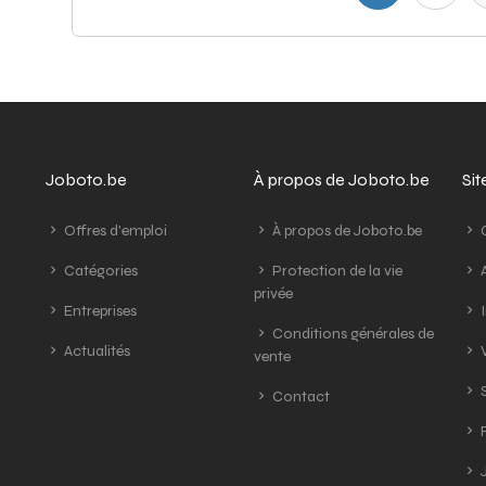
Joboto.be
À propos de Joboto.be
Si
Offres d'emploi
À propos de Joboto.be
G
Catégories
Protection de la vie
A
privée
Entreprises
I
Conditions générales de
Actualités
V
vente
S
Contact
R
J