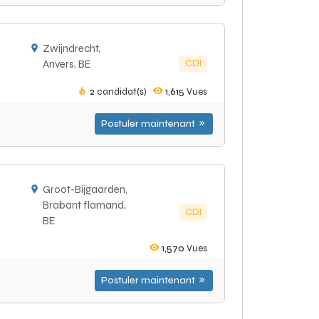
Zwijndrecht,
CDI
Anvers, BE
2
candidat(s)
1,615
Vues
Postuler maintenant
Groot-Bijgaarden,
Brabant flamand,
CDI
BE
1,570
Vues
Postuler maintenant