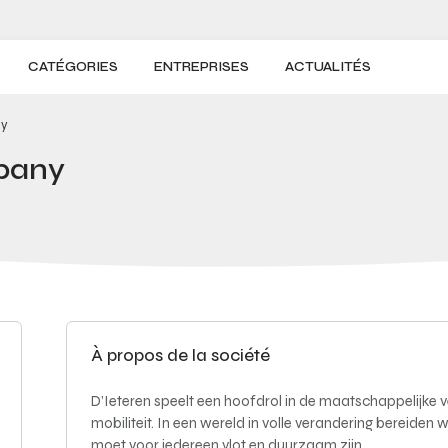
CATÉGORIES
ENTREPRISES
ACTUALITÉS
ny
mpany
À propos de la société
D’Ieteren speelt een hoofdrol in de maatschappelijke
mobiliteit. In een wereld in volle verandering bereiden
moet voor iedereen vlot en duurzaam zijn.