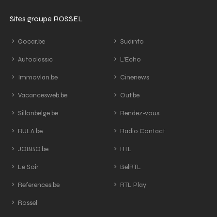
Sites groupe ROSSEL
Gocar.be
Sudinfo
Autoclassic
L'Echo
Immovlan.be
Cinenews
Vacancesweb.be
Out.be
Sillonbelge.be
Rendez-vous
RULA.be
Radio Contact
JOBBO.be
RTL
Le Soir
BelRTL
References.be
RTL Play
Rossel