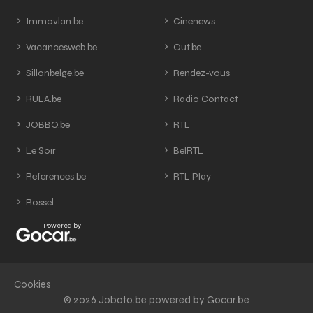
Immovlan.be
Cinenews
Vacancesweb.be
Out.be
Sillonbelge.be
Rendez-vous
RULA.be
Radio Contact
JOBBO.be
RTL
Le Soir
BelRTL
References.be
RTL Play
Rossel
Powered by
Cookies
© 2026 Joboto.be powered by Gocar.be