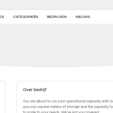
ES
CATEGORIEËN
BEDRIJVEN
NIEUWS
Over bedrijf
You are about to 10x your operational capacity with ou
300,000 square meters of storage and the capacity to
to scale to your needs. We’ve got you covered.