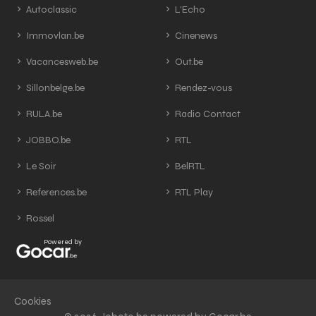
Autoclassic
L'Echo
Immovlan.be
Cinenews
Vacancesweb.be
Out.be
Sillonbelge.be
Rendez-vous
RULA.be
Radio Contact
JOBBO.be
RTL
Le Soir
BelRTL
References.be
RTL Play
Rossel
Powered by
Cookies