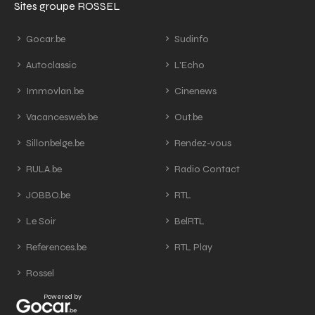
Sites groupe ROSSEL
Gocar.be
Sudinfo
Autoclassic
L'Echo
Immovlan.be
Cinenews
Vacancesweb.be
Out.be
Sillonbelge.be
Rendez-vous
RULA.be
Radio Contact
JOBBO.be
RTL
Le Soir
BelRTL
References.be
RTL Play
Rossel
Powered by