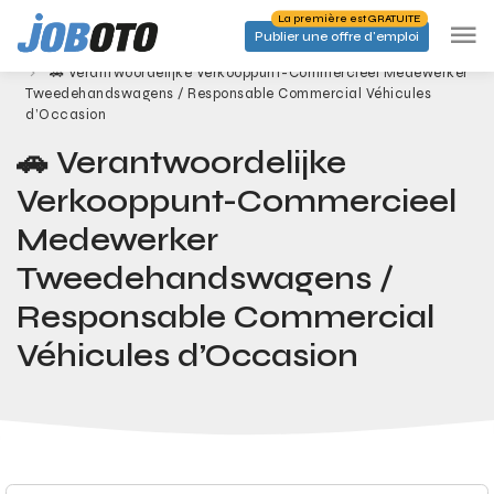
Skip to main content
La première est GRATUITE
Publier une offre d'emploi
Emplois
Accueil
🚗 Verantwoordelijke Verkooppunt-Commercieel Medewerker
Tweedehandswagens / Responsable Commercial Véhicules
d’Occasion
🚗 Verantwoordelijke
Verkooppunt-Commercieel
Medewerker
Tweedehandswagens /
Responsable Commercial
Véhicules d’Occasion