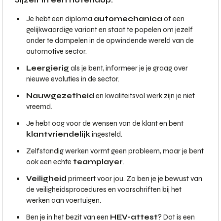
Jijzelf in een notendop:
Je hebt een diploma
automechanica
of een
gelijkwaardige variant en staat te popelen om jezelf
onder te dompelen in de opwindende wereld van de
automotive sector.
Leergierig
als je bent, informeer je je graag over
nieuwe evoluties in de sector.
Nauwgezetheid
en kwaliteitsvol werk zijn je niet
vreemd.
Je hebt oog voor de wensen van de klant en bent
klantvriendelijk
ingesteld.
Zelfstandig werken vormt geen probleem, maar je bent
ook een echte
teamplayer
.
Veiligheid
primeert voor jou. Zo ben je je bewust van
de veiligheidsprocedures en voorschriften bij het
werken aan voertuigen.
Ben je in het bezit van een
HEV-attest
? Dat is een