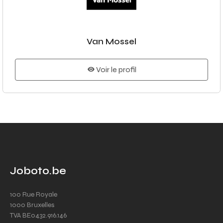
Van Mossel
Voir le profil
Joboto.be
100 Rue Royale
1000 Bruxelles
TVA BE0432.916.146