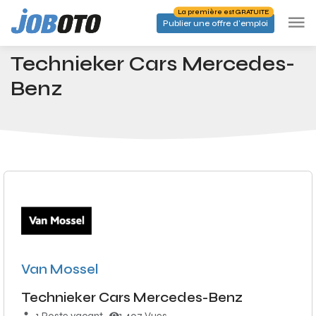
Skip to main content
La première est GRATUITE
Publier une offre d'emploi
Emplois
Technieker Cars Mercedes-Benz
Accueil
Technieker Cars Mercedes-
Benz
Van Mossel
Technieker Cars Mercedes-Benz