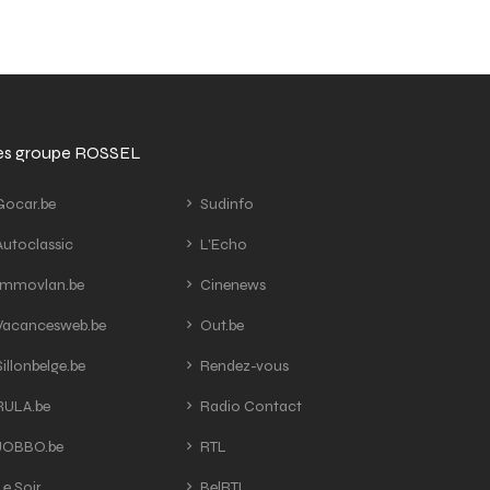
tes groupe ROSSEL
ocar.be
Sudinfo
utoclassic
L'Echo
mmovlan.be
Cinenews
acancesweb.be
Out.be
illonbelge.be
Rendez-vous
ULA.be
Radio Contact
OBBO.be
RTL
e Soir
BelRTL