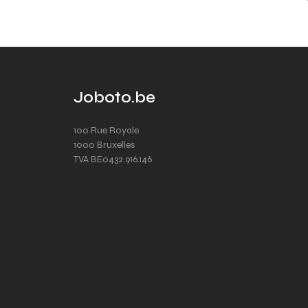
Joboto.be
100 Rue Royale
1000 Bruxelles
TVA BE0432.916.146