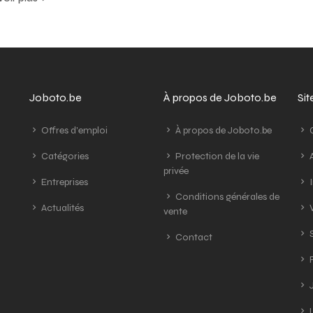
Joboto.be
À propos de Joboto.be
Si
Offres d'emploi
À propos de Joboto.be
G
Catégories
Protection de la vie
A
privée
Entreprises
I
Conditions générales de
Actualités
V
vente
S
Contact
R
J
L