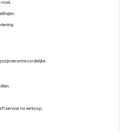
-mail,
llingen,
rlening.
zijnverantwoordelijke.
illen.
ft service na verkoop.