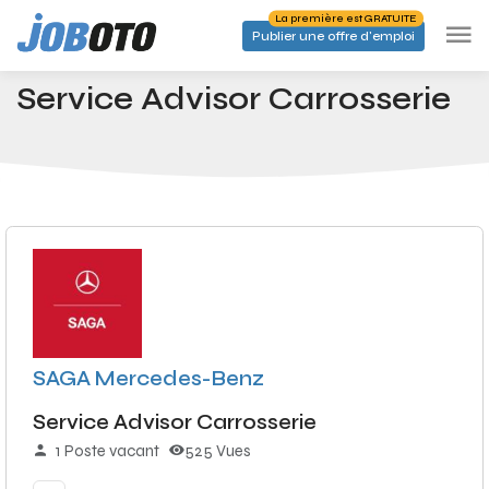
Skip to main content
La première est GRATUITE
Publier une offre d'emploi
Emplois
Service Advisor Carrosserie
Accueil
Service Advisor Carrosserie
SAGA Mercedes-Benz
Service Advisor Carrosserie
1 Poste vacant
525 Vues