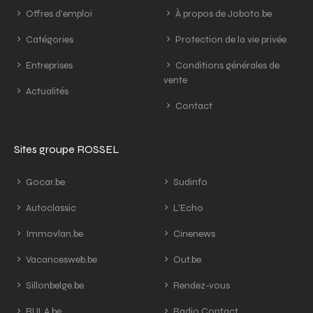
Offres d'emploi
À propos de Joboto.be
Catégories
Protection de la vie privée
Entreprises
Conditions générales de
vente
Actualités
Contact
Sites groupe ROSSEL
Gocar.be
Sudinfo
Autoclassic
L'Echo
Immovlan.be
Cinenews
Vacancesweb.be
Out.be
Sillonbelge.be
Rendez-vous
RULA.be
Radio Contact