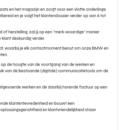
laats en het magazijn en zorgt voor een vlotte onderlinge
reid en je volgt het klantendossier verder op van A tot
f herstelling, zal jij op een “merk-waardige” manier
 klant deskundig verder.
aat, waarbij je elk contactmoment benut om onze BMW en
oten.
ds op de hoogte van de voortgang van de werken en
ruik van de bestaande (digitale) communicatietools om de
 uitgevoerde werken en de daarbij horende factuur op een
kende klantentevredenheid en bouwt een
t, oplossingsgerichtheid en klantvriendelijkheid staan