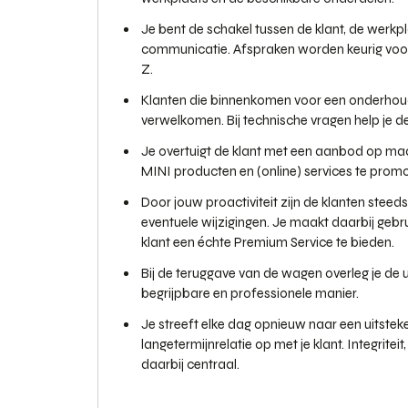
Je bent de schakel tussen de klant, de werkp
communicatie. Afspraken worden keurig voorbe
Z.
Klanten die binnenkomen voor een onderhoud o
verwelkomen. Bij technische vragen help je de
Je overtuigt de klant met een aanbod op m
MINI producten en (online) services te prom
Door jouw proactiviteit zijn de klanten stee
eventuele wijzigingen. Je maakt daarbij geb
klant een échte Premium Service te bieden.
Bij de teruggave van de wagen overleg je de
begrijpbare en professionele manier.
Je streeft elke dag opnieuw naar een uitste
langetermijnrelatie op met je klant. Integritei
daarbij centraal.