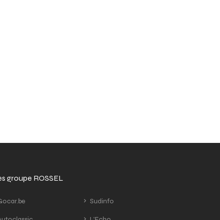
tes groupe ROSSEL
ocar.be
Sudinfo
utoclassic
L'Echo