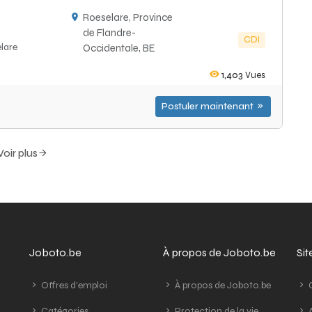
Roeselare, Province
de Flandre-
CDI
lare
Occidentale, BE
1,403
Vues
Postuler maintenant
Voir plus
Joboto.be
À propos de Joboto.be
Si
Offres d'emploi
À propos de Joboto.be
G
Catégories
Protection de la vie
A