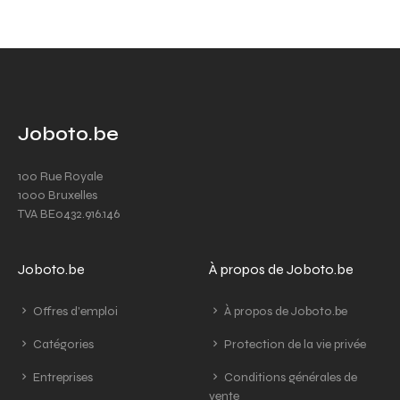
Joboto.be
100 Rue Royale
1000 Bruxelles
TVA BE0432.916.146
Joboto.be
À propos de Joboto.be
Offres d'emploi
À propos de Joboto.be
Catégories
Protection de la vie privée
Entreprises
Conditions générales de
vente