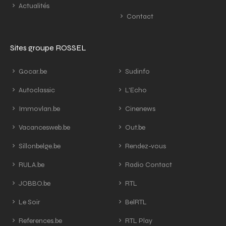
Actualités
Contact
Sites groupe ROSSEL
Gocar.be
Sudinfo
Autoclassic
L'Echo
Immovlan.be
Cinenews
Vacancesweb.be
Out.be
Sillonbelge.be
Rendez-vous
RULA.be
Radio Contact
JOBBO.be
RTL
Le Soir
BelRTL
References.be
RTL Play