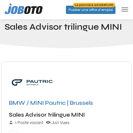
Skip to main content
La première est GRATUITE
Publier une offre d'emploi
Emplois
Sales Advisor trilingue MINI
Accueil
Sales Advisor trilingue MINI
BMW / MINI Pautric | Brussels
Sales Advisor trilingue MINI
1 Poste vacant
1,601 Vues