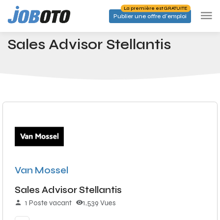
Skip to main content
La première est GRATUITE
Publier une offre d'emploi
Emplois
Sales Advisor Stellantis
Accueil
Sales Advisor Stellantis
Van Mossel
Sales Advisor Stellantis
1 Poste vacant
1,539 Vues