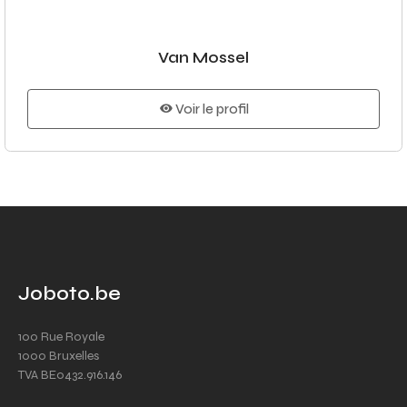
Van Mossel
Voir le profil
Joboto.be
100 Rue Royale
1000 Bruxelles
TVA BE0432.916.146