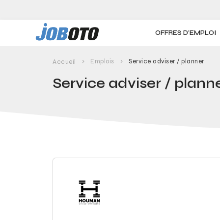
Skip to main content
OFFRES D'EMPLOI
Emplois
Service adviser / planner
Accueil
Service adviser / plann