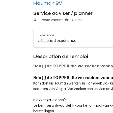
Houman BV
Service adviser / planner
1 Poste vacant
182 Vues
Expérience
2 à 5 ans d'expérience
Description de l'emploi
𝗕𝗲𝗻 𝗷𝗶𝗷 𝗱𝗲 𝗧𝗢𝗣𝗣𝗘𝗥 𝗱𝗶𝗲 𝘄𝗲 𝘇𝗼𝗲𝗸𝗲𝗻 𝘃𝗼𝗼𝗿 𝗼
𝗕𝗲𝗻 𝗷𝗶𝗷 𝗱𝗲 𝗧𝗢𝗣𝗣𝗘𝗥 𝗱𝗶𝗲 𝘄𝗲 𝘇𝗼𝗲𝗸𝗲𝗻 𝘃𝗼𝗼𝗿 𝗼
Kom dan bij Houman werken, in Hombeek vlak bij
scooters van Vespa. We zoeken een service advi
👉 Wat ga je doen?
Je bent verantwoordelijk voor het onthaal van 
herstellingen