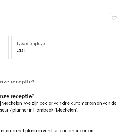
Type d'employé
CDI
𝗻𝘇𝗲 𝗿𝗲𝗰𝗲𝗽𝘁𝗶𝗲?
𝗻𝘇𝗲 𝗿𝗲𝗰𝗲𝗽𝘁𝗶𝗲?
 Mechelen. We zijn dealer van drie automerken en van de
seur / planner in Hombeek (Mechelen).
klanten en het plannen van hun onderhouden en