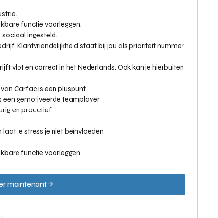
strie.
ijkbare functie voorleggen.
sociaal ingesteld.
ijf. Klantvriendelijkheid staat bij jou als prioriteit nummer
jft vlot en correct in het Nederlands. Ook kan je hierbuiten
 van Carfac is een pluspunt
ns een gemotiveerde teamplayer
urig en proactief
 laat je stress je niet beïnvloeden
lijkbare functie voorleggen
er maintenant