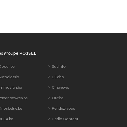
tes groupe ROSSEL
ocar.be
Sudinfo
utoclassic
L'Echo
mmovlan.be
Cinenews
acancesweb.be
Out.be
illonbelge.be
Rendez-vous
ULA.be
Radio Contact