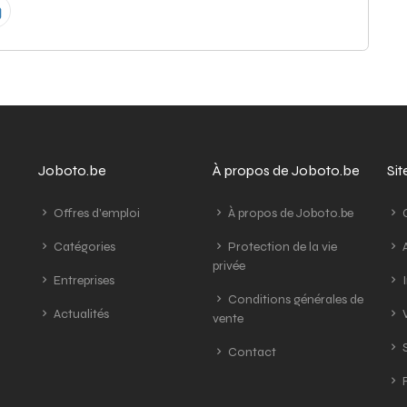
Joboto.be
À propos de Joboto.be
Si
Offres d'emploi
À propos de Joboto.be
G
Catégories
Protection de la vie
A
privée
Entreprises
I
Conditions générales de
Actualités
V
vente
S
Contact
R