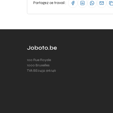
Partagez ce travail :
Joboto.be
100 Rue Royale
1000 Bruxelles
TVA BE0432.916.146