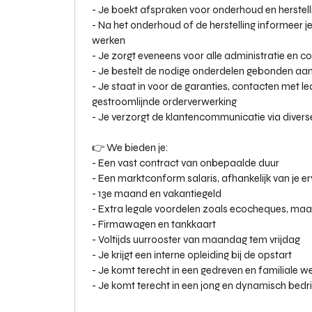
- Je boekt afspraken voor onderhoud en herstel
- Na het onderhoud of de herstelling informeer j
werken
- Je zorgt eveneens voor alle administratie en co
- Je bestelt de nodige onderdelen gebonden aan
- Je staat in voor de garanties, contacten met 
gestroomlijnde orderverwerking
- Je verzorgt de klantencommunicatie via divers
👉 We bieden je:
- Een vast contract van onbepaalde duur
- Een marktconform salaris, afhankelijk van je er
- 13e maand en vakantiegeld
- Extra legale voordelen zoals ecocheques, maal
- Firmawagen en tankkaart
- Voltijds uurrooster van maandag tem vrijdag
- Je krijgt een interne opleiding bij de opstart
- Je komt terecht in een gedreven en familiale 
- Je komt terecht in een jong en dynamisch bedrij