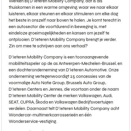
Werken bij D’Ieteren Mobility Company, dat is als
thuiskomen in een warme omgeving, waar we naar elkaar
luisteren, elkaar steunen en elkaar stimuleren om elke dag
het beste in onszelf naar boven te halen. Je komt terecht in
een autosector die voortdurend in beweging is, met
eindeloze groeimogelijkheden en kansen om jezelf te
ontplooien. D’Ieteren Mobility Company brengt je verder.
Zin om mee te schrijven aan ons verhaal?
D’Ieteren Mobility Company is een toonaangevende
mobiliteitsspeler op de as Antwerpen-Mechelen-Brussel, en
een dochteronderneming van D’Ieteren Automotive. Onze
onderneming vertegenwoordigt 25 concessies van de
voormalige Auto Natie Group, Brussels Auto Group,
D’Ieteren Centers en Jennes, die voortaan onder de naam
D’Ieteren Mobility Center de merken Volkswagen, Audi,
SEAT, CUPRA, Škoda en Volkswagen Bedrijfsvoertuigen
verdelen. Daarnaast telt D’Ieteren Mobility Company acht
Wondercar-multimerkcarrosserieën en één
Wonderservice-vestiging.