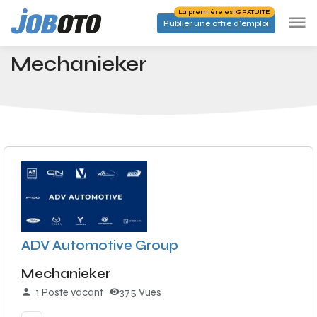
Skip to main content
La première est GRATUITE
Publier une offre d'emploi
Emplois
Mechanieker
Accueil
Mechanieker
ADV Automotive Group
Mechanieker
1 Poste vacant
375 Vues