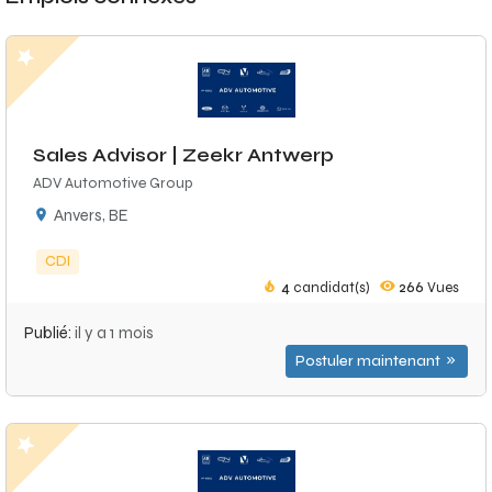
Sales Advisor | Zeekr Antwerp
ADV Automotive Group
Anvers, BE
CDI
4
candidat(s)
266
Vues
Publié:
il y a 1 mois
Postuler maintenant