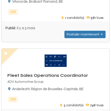
Vilvoorde, Brabant flamand, BE
CDI
1
candidat(s)
581
Vues
Publié:
il y a 3 mois
Postuler maintenant
Fleet Sales Operations Coordinator
ADV Automotive Group
Anderlecht, Région de Bruxelles-Capitale, BE
CDI
3
candidat(s)
748
Vues