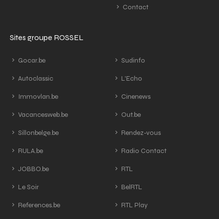
Contact
Sites groupe ROSSEL
Gocar.be
Sudinfo
Autoclassic
L'Echo
Immovlan.be
Cinenews
Vacancesweb.be
Out.be
Sillonbelge.be
Rendez-vous
RULA.be
Radio Contact
JOBBO.be
RTL
Le Soir
BelRTL
References.be
RTL Play