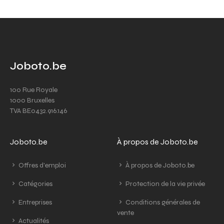
Joboto.be
100 Rue Royale
1000 Bruxelles
TVA BE0432.916.146
Joboto.be
À propos de Joboto.be
Offres d'emploi
À propos de Joboto.be
Catégories
Protection de la vie privée
Entreprises
Conditions générales de
vente
Actualités