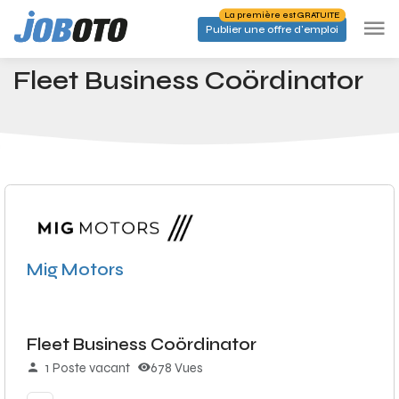
Skip to main content
La première est GRATUITE
Publier une offre d'emploi
Emplois
Fleet Business Coördinator
Accueil
Fleet Business Coördinator
Mig Motors
Fleet Business Coördinator
1 Poste vacant
678 Vues