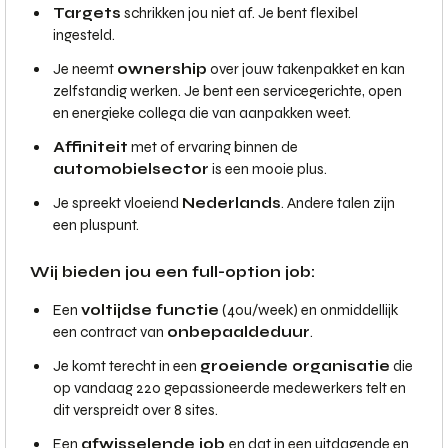
Targets
schrikken jou niet af. Je bent flexibel
ingesteld.
Je neemt
ownership
over jouw takenpakket en kan
zelfstandig werken. Je bent een servicegerichte, open
en energieke collega die van aanpakken weet.
Affiniteit
met of ervaring binnen de
automobielsector
is een mooie plus.
Je spreekt vloeiend
Nederlands
. Andere talen zijn
een pluspunt.
Wij bieden jou een full-option job:
Een
voltijdse functie
(40u/week) en onmiddellijk
een contract van
onbepaalde
duur
.
Je komt terecht in een
groeiende organisatie
die
op vandaag 220 gepassioneerde medewerkers telt en
dit verspreidt over 8 sites.
Een
afwisselende job
en dat in een uitdagende en