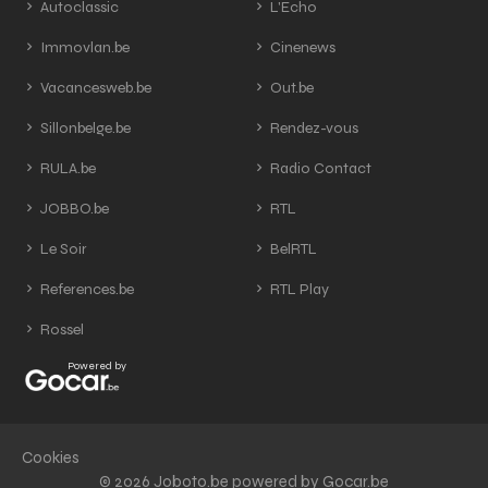
Autoclassic
L'Echo
Immovlan.be
Cinenews
Vacancesweb.be
Out.be
Sillonbelge.be
Rendez-vous
RULA.be
Radio Contact
JOBBO.be
RTL
Le Soir
BelRTL
References.be
RTL Play
Rossel
Powered by
Cookies
© 2026 Joboto.be powered by Gocar.be